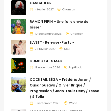
CASCADEUR
4 février 2027
Chanson
RAMON PIPIN – Une folle envie de
bisser
10 septembre 2026
Chanson
ELVETT « Release-Party »
26 février 2027
Soul
DUMBO GETS MAD
19 novembre 2026
Pop/Rock
COCKTAIL SÉGA – Frédéric Joron /
Ousanousava / Olivier Brique /
Progression / Jean-Louis Deny / Tessa
/ S’Telle
5 septembre 2026
World