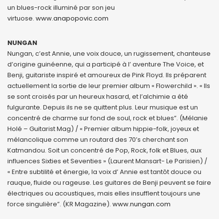
un blues-rock illuminé par son jeu
virtuose.
www.anapopovic.com
NUNGAN
Nungan, c’est Annie, une voix douce, un rugissement, chanteuse
d’origine guinéenne, qui a participé à l’ aventure The Voice, et
Benji, guitariste inspiré et amoureux de Pink Floyd. Ils préparent
actuellement la sortie de leur premier album « Flowerchild ». « Ils
se sont croisés par un heureux hasard, et l’alchimie a été
fulgurante. Depuis ils ne se quittent plus. Leur musique est un
concentré de charme sur fond de soul, rock et blues”. (Mélanie
Holé – Guitarist Mag) / « Premier album hippie-folk, joyeux et
mélancolique comme un routard des 70’s cherchant son
Katmandou. Soit un concentré de Pop, Rock, folk et Blues, aux
influences Sixties et Seventies » (Laurent Mansart- Le Parisien) /
« Entre subtilité et énergie, la voix d’ Annie est tantôt douce ou
rauque, fluide ou rageuse. Les guitares de Benji peuvent se faire
électriques ou acoustiques, mais elles insufflent toujours une
force singulière”. (KR Magazine).
www.nungan.com