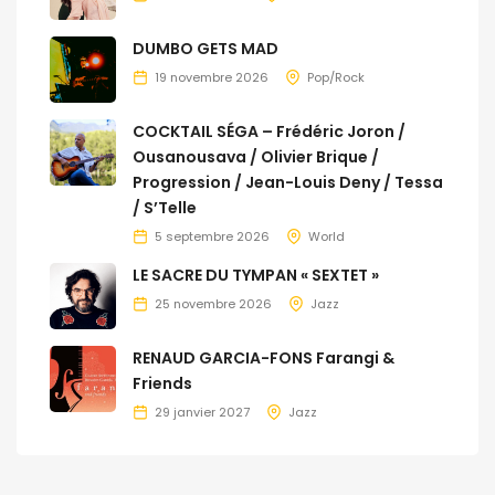
DUMBO GETS MAD
19 novembre 2026
Pop/Rock
COCKTAIL SÉGA – Frédéric Joron /
Ousanousava / Olivier Brique /
Progression / Jean-Louis Deny / Tessa
/ S’Telle
5 septembre 2026
World
LE SACRE DU TYMPAN « SEXTET »
25 novembre 2026
Jazz
RENAUD GARCIA-FONS Farangi &
Friends
29 janvier 2027
Jazz