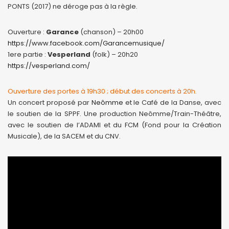
PONTS (2017) ne déroge pas à la règle.
Ouverture :
Garance
(chanson) – 20h00
https://www.facebook.com/Garancemusique/
1ere partie :
Vesperland
(folk) – 20h20
https://vesperland.com/
Ouverture des portes à 19h30 ; début des concerts à 20h.
Un concert proposé par
Neômme
et le Café de la Danse, avec
le soutien de la SPPF. Une production Neômme/Train-Théâtre,
avec le soutien de l’ADAMI et du FCM (Fond pour la Création
Musicale), de la SACEM et du CNV.