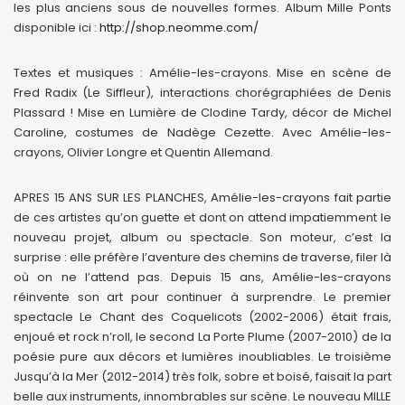
les plus anciens sous de nouvelles formes. Album Mille Ponts
disponible ici :
http://shop.neomme.com/
Textes et musiques : Amélie-les-crayons. Mise en scène de
Fred Radix (Le Siffleur), interactions chorégraphiées de Denis
Plassard ! Mise en Lumière de Clodine Tardy, décor de Michel
Caroline, costumes de Nadège Cezette. Avec Amélie-les-
crayons, Olivier Longre et Quentin Allemand.
APRES 15 ANS SUR LES PLANCHES, Amélie-les-crayons fait partie
de ces artistes qu’on guette et dont on attend impatiemment le
nouveau projet, album ou spectacle. Son moteur, c’est la
surprise : elle préfère l’aventure des chemins de traverse, filer là
où on ne l’attend pas. Depuis 15 ans, Amélie-les-crayons
réinvente son art pour continuer à surprendre. Le premier
spectacle Le Chant des Coquelicots (2002-2006) était frais,
enjoué et rock n’roll, le second La Porte Plume (2007-2010) de la
poésie pure aux décors et lumières inoubliables. Le troisième
Jusqu’à la Mer (2012-2014) très folk, sobre et boisé, faisait la part
belle aux instruments, innombrables sur scène. Le nouveau MILLE