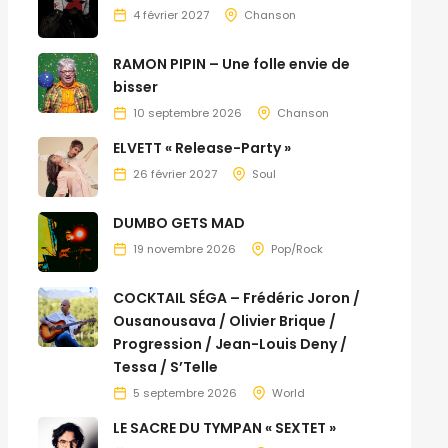
4 février 2027
Chanson
RAMON PIPIN – Une folle envie de
bisser
10 septembre 2026
Chanson
ELVETT « Release-Party »
26 février 2027
Soul
DUMBO GETS MAD
19 novembre 2026
Pop/Rock
COCKTAIL SÉGA – Frédéric Joron /
Ousanousava / Olivier Brique /
Progression / Jean-Louis Deny /
Tessa / S’Telle
5 septembre 2026
World
LE SACRE DU TYMPAN « SEXTET »