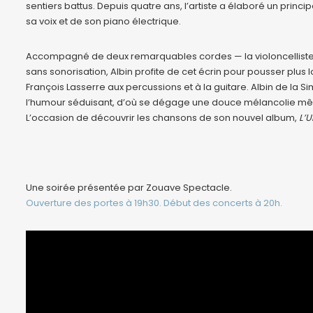
sentiers battus. Depuis quatre ans, l’artiste a élaboré un princ
sa voix et de son piano électrique.
Accompagné de deux remarquables cordes — la violoncelliste Ma
sans sonorisation, Albin profite de cet écrin pour pousser plus 
François Lasserre aux percussions et à la guitare. Albin de la
l’humour séduisant, d’où se dégage une douce mélancolie mêlé
L’occasion de découvrir les chansons de son nouvel album,
L’U
Une soirée présentée par Zouave Spectacle.
Ouverture des portes à 19h30. Début des concerts à 20h.