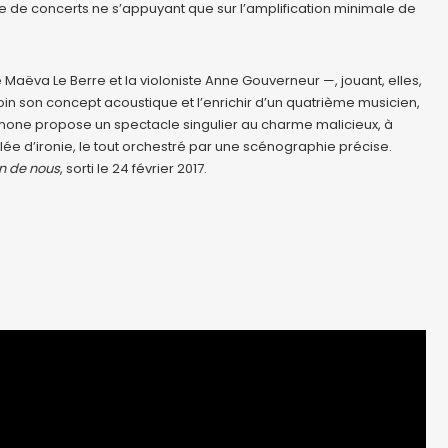
ipe de concerts ne s’appuyant que sur l’amplification minimale de
ëva Le Berre et la violoniste Anne Gouverneur —, jouant, elles,
loin son concept acoustique et l’enrichir d’un quatrième musicien,
 Simone propose un spectacle singulier au charme malicieux, à
e d’ironie, le tout orchestré par une scénographie précise.
n de nous
, sorti le 24 février 2017.