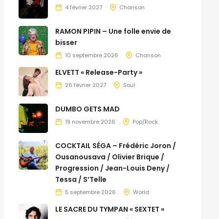
4 février 2027
Chanson
RAMON PIPIN – Une folle envie de
bisser
10 septembre 2026
Chanson
ELVETT « Release-Party »
26 février 2027
Soul
DUMBO GETS MAD
19 novembre 2026
Pop/Rock
COCKTAIL SÉGA – Frédéric Joron /
Ousanousava / Olivier Brique /
Progression / Jean-Louis Deny /
Tessa / S’Telle
5 septembre 2026
World
LE SACRE DU TYMPAN « SEXTET »