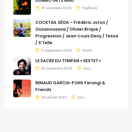
DUMBO GETS MAD
19 novembre 2026
Pop/Rock
COCKTAIL SÉGA – Frédéric Joron /
Ousanousava / Olivier Brique /
Progression / Jean-Louis Deny / Tessa
/ S’Telle
5 septembre 2026
World
LE SACRE DU TYMPAN « SEXTET »
25 novembre 2026
Jazz
RENAUD GARCIA-FONS Farangi &
Friends
29 janvier 2027
Jazz