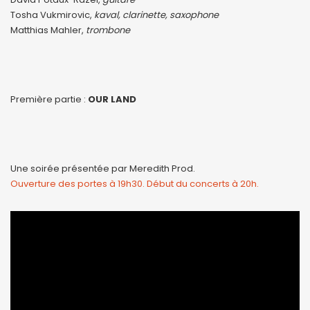
Tosha Vukmirovic,
kaval, clarinette, saxophone
Matthias Mahler,
trombone
Première partie :
OUR LAND
Une soirée présentée par Meredith Prod.
Ouverture des portes à 19h30. Début du concerts à 20h.