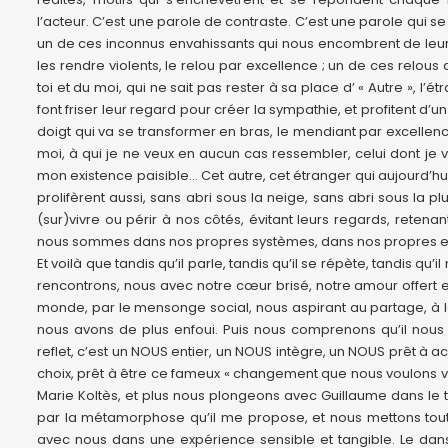
l’acteur. C’est une parole de contraste. C’est une parole qui 
un de ces inconnus envahissants qui nous encombrent de leu
les rendre violents, le relou par excellence ; un de ces relous
toi et du moi, qui ne sait pas rester à sa place d’ « Autre », l’
font friser leur regard pour créer la sympathie, et profitent
doigt qui va se transformer en bras, le mendiant par excellence 
moi, à qui je ne veux en aucun cas ressembler, celui dont je 
mon existence paisible… Cet autre, cet étranger qui aujourd’hui se
prolifèrent aussi, sans abri sous la neige, sans abri sous la 
(sur)vivre ou périr à nos côtés, évitant leurs regards, ret
nous sommes dans nos propres systèmes, dans nos propres eng
Et voilà que tandis qu’il parle, tandis qu’il se répète, tandis 
rencontrons, nous avec notre cœur brisé, notre amour offert et
monde, par le mensonge social, nous aspirant au partage, à l
nous avons de plus enfoui. Puis nous comprenons qu’il nous
reflet, c’est un NOUS entier, un NOUS intègre, un NOUS prêt à
choix, prêt à être ce fameux « changement que nous voulons vo
Marie Koltès, et plus nous plongeons avec Guillaume dans le 
par la métamorphose qu’il me propose, et nous mettons tout
avec nous dans une expérience sensible et tangible. Le d