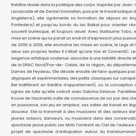
théâtre réside dans la poétique des corps. Inspirée par Jean- C
Lacascade et de Declan Donnellan, puis par le travail ludique 
Angleterre), elle agrémente sa formation de séjours en Ang
Pontedera) et jusqu’au bords du lac Baïkal pour orienter rés
souvent burlesque, et toujours visuel. Avec Guillaume Tobo,
mise en scène qui lui parait un endroit d’expression plus puiss
de 2006 à 2009, elle enchaîne les mises en scène, le Legs et 
deux ses propres textes Il n’était qu’une fois et ConnectiC.
exigence artistique soutenue associée à une lisibilité directe
de la DRAC Nord/Pas-de- Calais, de la région, du département, 
Dames de Feydeau. Elle décide ensuite de faire quelques pa
atypiques et expérimentales, des petits classiques sur canapé 
Bel Indifférent en théâtre d’appartement), ou la conception 
Lignes de fuite qu’elle coécrit avec Sabrina Delarue. Parallè
trouve de fascinants outils de connaissance de soi par des che
en puissance, son jeu en ampleur, ses salles de travail en lég
douceur. Elle la transmet à des musiciens et des acteurs da
jeunes acteurs, danseurs, ou musiciens dans des conservatoi
spectacle jeune public Les Mots Tombent du Ciel de l’auteure
projet de spectacle d’anticipation autour du transhumani