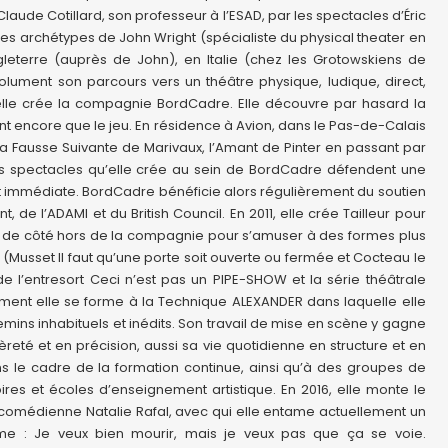
laude Cotillard, son professeur à l’ESAD, par les spectacles d’Éric
des archétypes de John Wright (spécialiste du physical theater en
leterre (auprès de John), en Italie (chez les Grotowskiens de
olument son parcours vers un théâtre physique, ludique, direct,
 elle crée la compagnie BordCadre. Elle découvre par hasard la
ant encore que le jeu. En résidence à Avion, dans le Pas-de-Calais
la Fausse Suivante de Marivaux, l’Amant de Pinter en passant par
 Les spectacles qu’elle crée au sein de BordCadre défendent une
 et immédiate. BordCadre bénéficie alors régulièrement du soutien
de l’ADAMI et du British Council. En 2011, elle crée Tailleur pour
s de côté hors de la compagnie pour s’amuser à des formes plus
(Musset Il faut qu’une porte soit ouverte ou fermée et Cocteau le
de l’entresort Ceci n’est pas un PIPE-SHOW et la série théâtrale
lement elle se forme à la Technique ALEXANDER dans laquelle elle
mins inhabituels et inédits. Son travail de mise en scène y gagne
èreté et en précision, aussi sa vie quotidienne en structure et en
ns le cadre de la formation continue, ainsi qu’à des groupes de
res et écoles d’enseignement artistique. En 2016, elle monte le
 comédienne Natalie Rafal, avec qui elle entame actuellement un
sme : Je veux bien mourir, mais je veux pas que ça se voie.