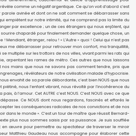
se révèle comme un négatif argentique. Ce qu’on voit d’abord c’est
r parole avinée et dont on ne sait comment se débarrasser sans
 qui empiètent sur notre intimité, qui ne comprend pas la limite du
étranger par excellence ; un de ces étrangers qui nous enjôlent, qui
 d’un sourire chapardé pour finalement demander quelque chose, un
! Mendiant, étranger, relou ! « L’Autre » quoi ! Celui qui n’est pas
veux me débarrasser pour retrouver mon confort, ma tranquillité,
 multiplie sur les trottoirs de nos villes, vivant parmi les rats qui
pluie, arpentant les rames de métro. Ces autres que nous laissons
enant nos mains que nous ne savons pas comment tendre, pris que
renages, révélateurs de notre civilisation malade d’hypocrisie.
qu’il nous envahit de sa parole débordante, c’est bien NOUS que nous
 piétiné, nous l’enfant vibrant, nous révolté par l’incohérence du
a paix, à l’amour. Cet AUTRE c’est NOUS. C’est NOUS avec ce que
 dépasse. Ce NOUS dont nous regardons, fascinés et effarés le
 accepter les conséquences radicales de nos convictions et de nos
ir dans le monde ». C’est un tour de maître que réussit Bernard-
texte plus nous sommes saisis par sa puissance. Je suis soufflée
 en œuvre pour permettre au spectateur de traverser le miroir
anseur Matthieu Gaudeau nous accompagne pour élaborer cette