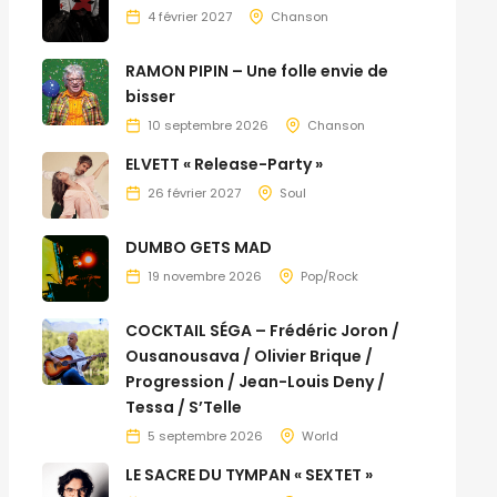
4 février 2027
Chanson
RAMON PIPIN – Une folle envie de
bisser
10 septembre 2026
Chanson
ELVETT « Release-Party »
26 février 2027
Soul
DUMBO GETS MAD
19 novembre 2026
Pop/Rock
COCKTAIL SÉGA – Frédéric Joron /
Ousanousava / Olivier Brique /
Progression / Jean-Louis Deny /
Tessa / S’Telle
5 septembre 2026
World
LE SACRE DU TYMPAN « SEXTET »