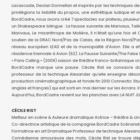
Lacascade, Declan Donnellan et inspirés par les techniques 
privilégions la lisibilité du propos, une esthétique ludique et 
BordCadre, nous avons créé 7 spectacles sur plateau, plusie
un Shakespeare bilingue : La fausse suivante de Marivaux, Tai
Marivaux, Le misanthrope de Molière, Il n’était qu’une fois e
soutien de la DRAC Nord/Pas de Calais, de la Région Nord/Pas 
réseau européen LEAD et de la municipalité d’Avion. Elle a e
résidence triennale à Avion (62). La Fausse Suivante/The False S
« Paris Calling » (2009) saison de théâtre franco-britannique
BordCadre marque une pause. Cécile Rist se consacre d
professeur de la technique Alexander qu’elle enseigne déso
production cinématographique et fonde fin 2010 Connectic Stud
anglais et français) qui est sorti en mai dernier sur les écrans
Aujourd’hui, BordCadre revient sur les planches avec LA NUIT 
CÉCILE RIST
Metteur en scène & Auteure dramatique Actrice – théâtre & ci
Co-directrice artistique de la compagnie BordCadre Scénaris
Formatrice en art Dramatique Professeur de technique Alexan
Comédienne amoureuse des mots, Cécile Rist se trouve dép