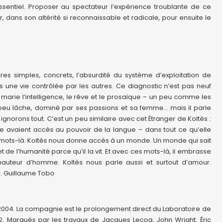
sentiel. Proposer au spectateur l’expérience troublante de ce
r, dans son altérité si reconnaissable et radicale, pour ensuite le
es simples, concrets, l’absurdité du système d’exploitation de
ne vie contrôlée par les autres. Ce diagnostic n’est pas neuf
marie l’intelligence, le rêve et le prosaïque – un peu comme les
n peu lâche, dominé par ses passions et sa femme… mais il parle
rons tout. C’est un peu similaire avec cet Étranger de Koltès :
de avaient accès au pouvoir de la langue – dans tout ce qu’elle
es mots-là. Koltès nous donne accès à un monde. Un monde qui sait
r et de l’humanité parce qu’il la vit. Et avec ces mots-là, il embrasse
hauteur d’homme. Koltès nous parle aussi et surtout d’amour.
». Guillaume Tobo
2004. La compagnie est le prolongement direct du Laboratoire de
. Marqués par les travaux de Jacques Lecoq, John Wright, Éric