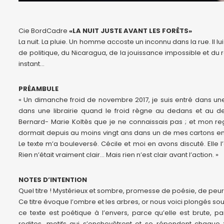
Cie BordCadre
«LA NUIT JUSTE AVANT LES FORÊTS»
La nuit. La pluie. Un homme accoste un inconnu dans la rue. Il lui
de politique, du Nicaragua, de la jouissance impossible et du
instant…
PRÉAMBULE
« Un dimanche froid de novembre 2017, je suis entré dans une
dans une librairie quand le froid règne au dedans et au d
Bernard- Marie Koltès que je ne connaissais pas ; et mon rega
dormait depuis au moins vingt ans dans un de mes cartons en pr
Le texte m’a bouleversé. Cécile et moi en avons discuté. Elle 
Rien n’était vraiment clair… Mais rien n’est clair avant l’action. »
NOTES D’INTENTION
Quel titre ! Mystérieux et sombre, promesse de poésie, de peu
Ce titre évoque l’ombre et les arbres, or nous voici plongés sou
ce texte est poétique à l’envers, parce qu’elle est brute, pa
redites, motifs qui s’enchevêtrent et se répondent chaque