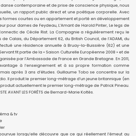
de danse contemporaine et de prise de conscience physique, nous
visuelle, un rapport public direct et une poétique corporelle. Avec
urs formes courtes ou en appartement et porté en développement
lleur pour dames de Feydeau, L’Amant de Harold Pinter, Le legs de
t Connectic de Cécile Rist. La Compagnie a régulièrement reçu le
de Calais, du Département 62, du British Council, de l’ADAMI, du
ffectué une résidence annuelle à Bruay-la-Buissière (62) et une
ervant fit partie de la « Saison Culturelle Européenne 2008 » et de
 organisée par l’Ambassade de France en Grande Bretagne. En 2011,
avantage à l’enseignement et à sa propre formation comme
rmais après 3 ans d’études. Guillaume Tobo se concentre sur la
io. Il produit le premier long-métrage d’un jeune britannique (en
. Il produit actuellement le premier long-métrage de Patrick Pineau.
JUSTE AVANT LES FORÊTS de Bernard-Marie Koltès.
néma & tv
te
der
ourvue lorsqu’elle découvre que ce qui réellement l’émeut au