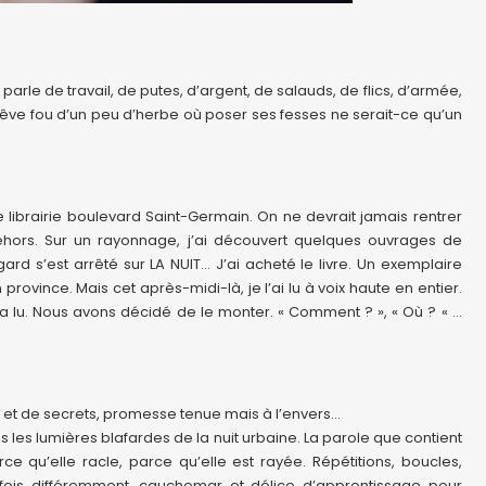
 parle de travail, de putes, d’argent, de salauds, de flics, d’armée,
 rêve fou d’un peu d’herbe où poser ses fesses ne serait-ce qu’un
 librairie boulevard Saint-Germain. On ne devrait jamais rentrer
ehors. Sur un rayonnage, j’ai découvert quelques ouvrages de
rd s’est arrêté sur LA NUIT… J’ai acheté le livre. Un exemplaire
ovince. Mais cet après-midi-là, je l’ai lu à voix haute en entier.
l’a lu. Nous avons décidé de le monter. « Comment ? », « Où ? « …
r et de secrets, promesse tenue mais à l’envers…
s les lumières blafardes de la nuit urbaine. La parole que contient
rce qu’elle racle, parce qu’elle est rayée. Répétitions, boucles,
 fois différemment, cauchemar et délice d’apprentissage pour