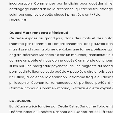
incorporation. Commencer par le cliché pour accéder à l’es
catalogage immédiat de la différence, qui fait l’autre, étrange
saisir par surprise de cette chose intime : être en (-) vie.
Cécile Rist
Quand Marx rencontre Rimbaud
Ce texte expose au grand jour, dans des mots et des histoir
l’homme par l’homme et l’emprisonnement des pauvres dans u
mais il prend sous la plume de Koltès une forme poétique qui 
anglais décrivent Macbeth : c’est un meurtrier, ambitieux, u
comme un poète et nous donne accès à un monde dont nous igno
si les SDF, les marginaux psychotiques, les migrants du mon
permet d’intelligence et de poésie – peut-être diraient-ils c
l’injustice, la violence, la déréliction, la flamme fragile du dési
philosophie, économie, romanesque et politique portés à 
Comme Rimbaud. Comme Rimbaud, il « travaille à être voyant 
BORDCADRE
BordCadre a été fondée par Cécile Rist et Guillaume Tobo en 
Théâtre basé au Théâtre National de l’Odéon de 1998 à 2002