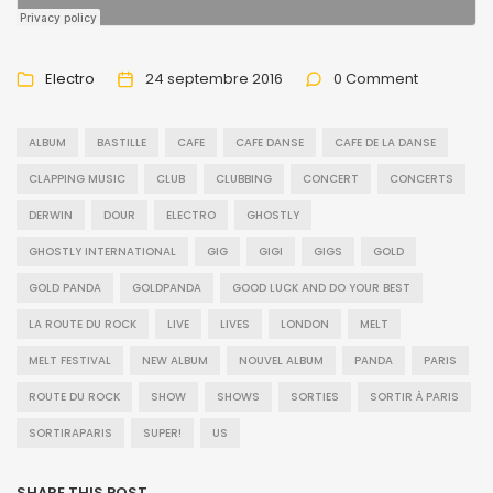
Electro
24 septembre 2016
0 Comment
ALBUM
BASTILLE
CAFE
CAFE DANSE
CAFE DE LA DANSE
CLAPPING MUSIC
CLUB
CLUBBING
CONCERT
CONCERTS
DERWIN
DOUR
ELECTRO
GHOSTLY
GHOSTLY INTERNATIONAL
GIG
GIGI
GIGS
GOLD
GOLD PANDA
GOLDPANDA
GOOD LUCK AND DO YOUR BEST
LA ROUTE DU ROCK
LIVE
LIVES
LONDON
MELT
MELT FESTIVAL
NEW ALBUM
NOUVEL ALBUM
PANDA
PARIS
ROUTE DU ROCK
SHOW
SHOWS
SORTIES
SORTIR À PARIS
SORTIRAPARIS
SUPER!
US
SHARE THIS POST