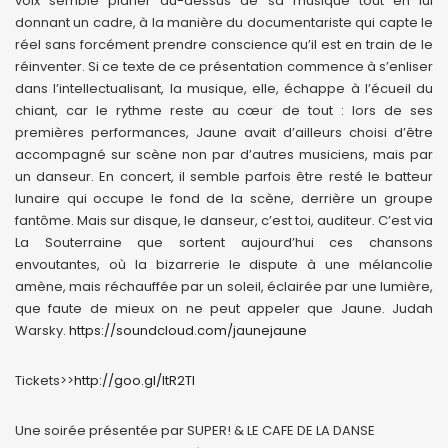
voix semble planer au-dessus de sa musique tout en lui
donnant un cadre, à la manière du documentariste qui capte le
réel sans forcément prendre conscience qu’il est en train de le
réinventer. Si ce texte de ce présentation commence à s’enliser
dans l’intellectualisant, la musique, elle, échappe à l’écueil du
chiant, car le rythme reste au cœur de tout : lors de ses
premières performances, Jaune avait d’ailleurs choisi d’être
accompagné sur scène non par d’autres musiciens, mais par
un danseur. En concert, il semble parfois être resté le batteur
lunaire qui occupe le fond de la scène, derrière un groupe
fantôme. Mais sur disque, le danseur, c’est toi, auditeur. C’est via
La Souterraine que sortent aujourd’hui ces chansons
envoutantes, où la bizarrerie le dispute à une mélancolie
amène, mais réchauffée par un soleil, éclairée par une lumière,
que faute de mieux on ne peut appeler que Jaune. Judah
Warsky.
https://soundcloud.com/jaunejaune
Tickets>>
http://goo.gl/ItR2TI
Une soirée présentée par SUPER! & LE CAFE DE LA DANSE