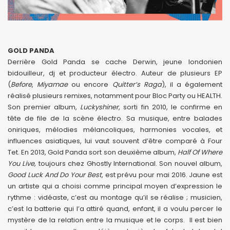
GOLD PANDA
Derrière Gold Panda se cache Derwin, jeune londonien
bidouilleur, dj et producteur électro. Auteur de plusieurs EP
(
Before
,
Miyamae
ou encore
Quitter’s Raga
), il a également
réalisé plusieurs remixes, notamment pour Bloc Party ou HEALTH.
Son premier album,
Luckyshiner
, sorti fin 2010, le confirme en
tête de file de la scène électro. Sa musique, entre balades
oniriques, mélodies mélancoliques, harmonies vocales, et
influences asiatiques, lui vaut souvent d’être comparé à Four
Tet. En 2013, Gold Panda sort son deuxième album,
Half Of Where
You Live,
toujours chez Ghostly International. Son nouvel album,
Good Luck And Do Your Best
, est prévu pour mai 2016. Jaune est
un artiste qui a choisi comme principal moyen d’expression le
rythme : vidéaste, c’est au montage qu’il se réalise ; musicien,
c’est la batterie qui l’a attiré quand, enfant, il a voulu percer le
mystère de la relation entre la musique et le corps. Il est bien