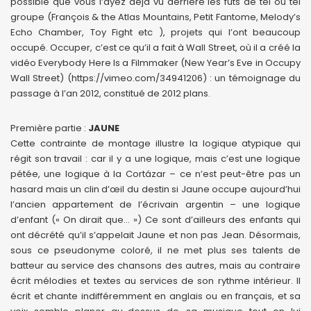
possible que vous l’ayez déjà vu derrière les futs de tel ou tel
groupe (François & the Atlas Mountains, Petit Fantome, Melody’s
Echo Chamber, Toy Fight etc ), projets qui l’ont beaucoup
occupé. Occuper, c’est ce qu’il a fait à Wall Street, où il a créé la
vidéo Everybody Here Is a Filmmaker (New Year’s Eve in Occupy
Wall Street) (https://vimeo.com/34941206) : un témoignage du
passage à l’an 2012, constitué de 2012 plans.
Première partie :
JAUNE
Cette contrainte de montage illustre la logique atypique qui
régit son travail : car il y a une logique, mais c’est une logique
pétée, une logique à la Cortázar – ce n’est peut-être pas un
hasard mais un clin d’œil du destin si Jaune occupe aujourd’hui
l’ancien appartement de l’écrivain argentin – une logique
d’enfant (« On dirait que… ») Ce sont d’ailleurs des enfants qui
ont décrété qu’il s’appelait Jaune et non pas Jean. Désormais,
sous ce pseudonyme coloré, il ne met plus ses talents de
batteur au service des chansons des autres, mais au contraire
écrit mélodies et textes au services de son rythme intérieur. Il
écrit et chante indifféremment en anglais ou en français, et sa