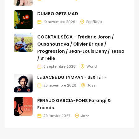
DUMBO GETS MAD
19 novembre 2026
Pop/Rock
COCKTAIL SÉGA – Frédéric Joron /
Ousanousava / Olivier Brique /
Progression / Jean-Louis Deny / Tessa
/ S’Telle
5 septembre 2026
World
LE SACRE DU TYMPAN « SEXTET »
25 novembre 2026
Jazz
RENAUD GARCIA-FONS Farangi &
Friends
29 janvier 2027
Jazz