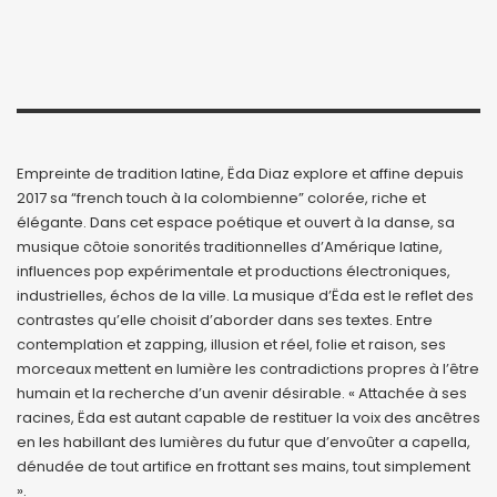
Empreinte de tradition latine, Ëda Diaz explore et affine depuis
2017 sa “french touch à la colombienne” colorée, riche et
élégante. Dans cet espace poétique et ouvert à la danse, sa
musique côtoie sonorités traditionnelles d’Amérique latine,
influences pop expérimentale et productions électroniques,
industrielles, échos de la ville. La musique d’Ëda est le reflet des
contrastes qu’elle choisit d’aborder dans ses textes. Entre
contemplation et zapping, illusion et réel, folie et raison, ses
morceaux mettent en lumière les contradictions propres à l’être
humain et la recherche d’un avenir désirable. « Attachée à ses
racines, Ëda est autant capable de restituer la voix des ancêtres
en les habillant des lumières du futur que d’envoûter a capella,
dénudée de tout artifice en frottant ses mains, tout simplement
».