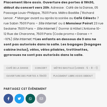
Placement libre assis. Ouverture des portes à 19h30,
début du concert vers 20h
. Adresse : Café de la Danse, 05
Passage Louis-Philippe, 75011 Paris. Métro Bastille / Richard
Lenoir.📍 Manger avant ou après la soirée au
Café Célest
e 7
rue Sabin 75011 Paris –
Site Internet
ou à
Monsieur Poirot
23 rue
Sedaine 75011 Paris –
Site Internet
/ Dormir à Hôtel L’Antoine 10-
12 Rue de Charonne, 75011 Paris (Code promo « Danse » =
-10%)
Site Internet
.
🍴
Les enfants en dessous de 3 ans ne
sont pas autorisés dans la salle. Les bagages (bagages
cabine inclus), vélos, vélos pliables, trottinettes,
gyroroues ne sont pas autorisés dans la salle.
CAFÉ DE LA DANSE
CONCERT
MÉTRO BASTILLE (LIGNES : 5 - 8 - 1)
OUVERTURE DES PORTES A 19H30
PLACEMENT LIBRE ASSIS DEBOUT
PARTAGEZ CET ÉVÈNEMENT