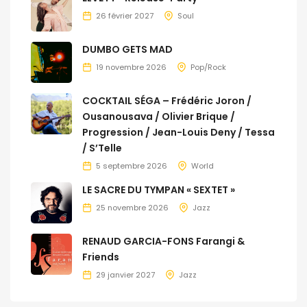
26 février 2027
Soul
DUMBO GETS MAD
19 novembre 2026
Pop/Rock
COCKTAIL SÉGA – Frédéric Joron /
Ousanousava / Olivier Brique /
Progression / Jean-Louis Deny / Tessa
/ S’Telle
5 septembre 2026
World
LE SACRE DU TYMPAN « SEXTET »
25 novembre 2026
Jazz
RENAUD GARCIA-FONS Farangi &
Friends
29 janvier 2027
Jazz