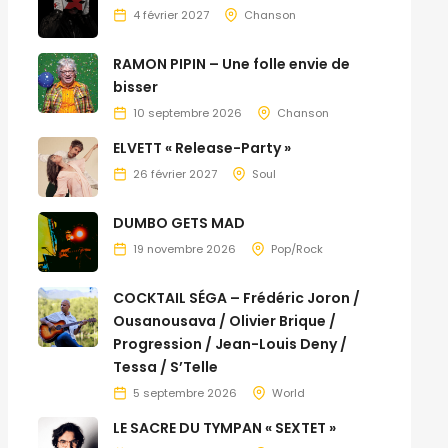
4 février 2027
Chanson
RAMON PIPIN – Une folle envie de
bisser
10 septembre 2026
Chanson
ELVETT « Release-Party »
26 février 2027
Soul
DUMBO GETS MAD
19 novembre 2026
Pop/Rock
COCKTAIL SÉGA – Frédéric Joron /
Ousanousava / Olivier Brique /
Progression / Jean-Louis Deny /
Tessa / S’Telle
5 septembre 2026
World
LE SACRE DU TYMPAN « SEXTET »