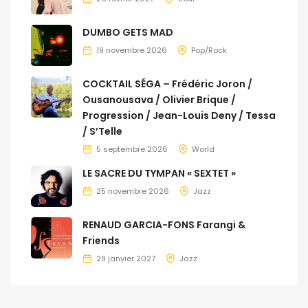
DUMBO GETS MAD
19 novembre 2026
Pop/Rock
COCKTAIL SÉGA – Frédéric Joron /
Ousanousava / Olivier Brique /
Progression / Jean-Louis Deny / Tessa
/ S’Telle
5 septembre 2026
World
LE SACRE DU TYMPAN « SEXTET »
25 novembre 2026
Jazz
RENAUD GARCIA-FONS Farangi &
Friends
29 janvier 2027
Jazz