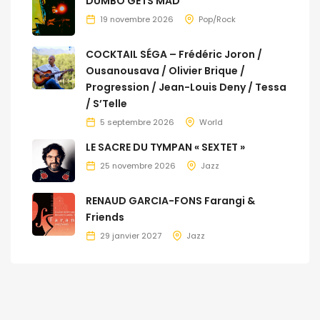
DUMBO GETS MAD
19 novembre 2026
Pop/Rock
COCKTAIL SÉGA – Frédéric Joron /
Ousanousava / Olivier Brique /
Progression / Jean-Louis Deny / Tessa
/ S’Telle
5 septembre 2026
World
LE SACRE DU TYMPAN « SEXTET »
25 novembre 2026
Jazz
RENAUD GARCIA-FONS Farangi &
Friends
29 janvier 2027
Jazz