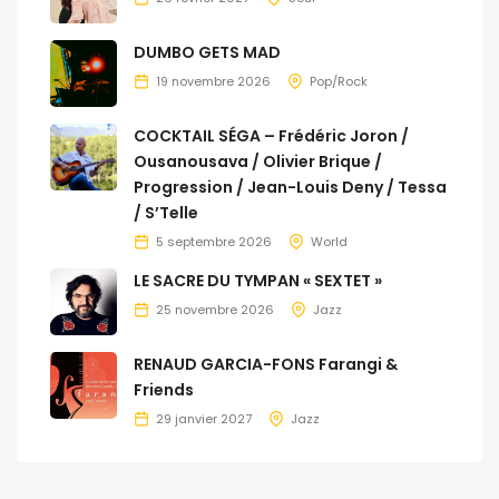
DUMBO GETS MAD
19 novembre 2026
Pop/Rock
COCKTAIL SÉGA – Frédéric Joron /
Ousanousava / Olivier Brique /
Progression / Jean-Louis Deny / Tessa
/ S’Telle
5 septembre 2026
World
LE SACRE DU TYMPAN « SEXTET »
25 novembre 2026
Jazz
RENAUD GARCIA-FONS Farangi &
Friends
29 janvier 2027
Jazz