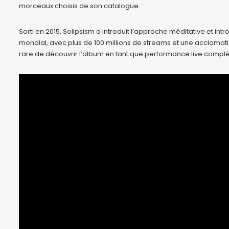
morceaux choisis de son catalogue.
Sorti en 2015, Solipsism a introduit l’approche méditative et int
mondial, avec plus de 100 millions de streams et une acclamati
rare de découvrir l’album en tant que performance live complète