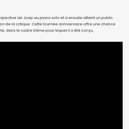
rospective de Joep au piano solo et a ensuite atteint un public
on de la critique. Cette tournée anniversaire offre une chance
, dans le cadre intime pour lequel il a été conçu.