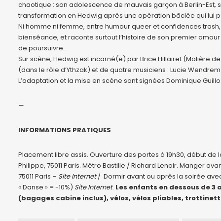
chaotique : son adolescence de mauvais garçon à Berlin-Est, sa 
transformation en Hedwig après une opération bâclée qui lui 
Ni homme ni femme, entre humour queer et confidences trash, 
bienséance, et raconte surtout l’histoire de son premier amour 
de poursuivre…
Sur scène, Hedwig est incarné(e) par Brice Hillairet (Molière 
(dans le rôle d’Ythzak) et de quatre musiciens : Lucie Wendrema
L’adaptation et la mise en scène sont signées Dominique Guillo
—
INFORMATIONS PRATIQUES
Placement libre assis. Ouverture des portes à 19h30, début de l
Philippe, 75011 Paris. Métro Bastille / Richard Lenoir. Manger a
75011 Paris –
Site Internet
/ Dormir avant ou après la soirée ave
« Danse » = -10%)
Site Internet
.
Les enfants en dessous de 3 a
(bagages cabine inclus), vélos, vélos pliables, trottinet