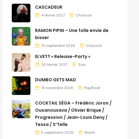
CASCADEUR
4 février 2027
Chanson
RAMON PIPIN – Une folle envie de
bisser
10 septembre 2026
Chanson
ELVETT « Release-Party »
26 février 2027
Soul
DUMBO GETS MAD
19 novembre 2026
Pop/Rock
COCKTAIL SÉGA – Frédéric Joron /
Ousanousava / Olivier Brique /
Progression / Jean-Louis Deny /
Tessa / S’Telle
5 septembre 2026
World