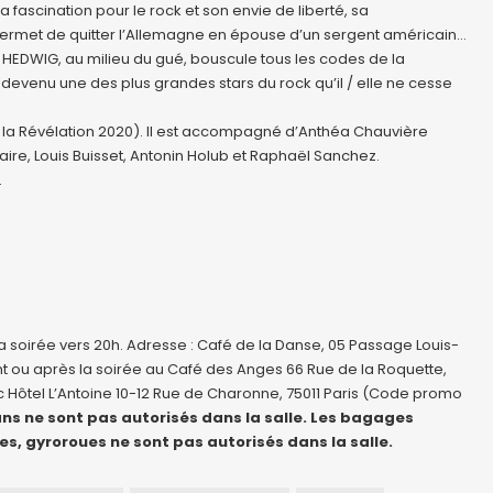
fascination pour le rock et son envie de liberté, sa
permet de quitter l’Allemagne en épouse d’un sergent américain…
HEDWIG, au milieu du gué, bouscule tous les codes de la
devenu une des plus grandes stars du rock qu’il / elle ne cesse
de la Révélation 2020). Il est accompagné d’Anthéa Chauvière
ire, Louis Buisset, Antonin Holub et Raphaël Sanchez.
.
a soirée vers 20h. Adresse : Café de la Danse, 05 Passage Louis-
vant ou après la soirée au Café des Anges 66 Rue de la Roquette,
c Hôtel L’Antoine 10-12 Rue de Charonne, 75011 Paris (Code promo
ns ne sont pas autorisés dans la salle. Les bagages
tes, gyroroues ne sont pas autorisés dans la salle.