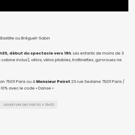
 Bastille ou Bréguet-Sabin
h30, début du spectacle vers 19h
. Les enfants de moins de 3
bine inclus), vélos, vélos pliables, trottinettes, gyroroues ne
in 75011 Paris ou à
Monsieur Poirot
23 rue Sedaine 75011 Paris /
 -10% avec le code « Danse »
OUVERTURE DES PORTES A 19H30