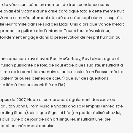
u Nord a vécu sur scène un moment de transcendance sans
avait été victime d’une crise cardiaque fatale cette même nuit.
, Vance a immédiatement décidé de créer sept albums inspirés
llé leur famille dans le sud des États-Unis alors que Vance n’était
apprenant la guitare dès l’enfance. Tour à tour dévastateur,
profondément engagé dans la préservation de l’esprit humain au
connu pour son travail avec Paul McCartney, Ray LaMontagne et
fusion puissante de folk, de soul et de blues sudiste, insufflant à
ntime de la condition humaine, l’artiste installé en Écosse médite
paternité ou les peines de cœur) que sur des questions
e liée à l’essor incontrôlé de l’IA).
r opus de 2007, Hope et comprenant également des œuvres
ar Elton John), From Muscle Shoals and To Memphis (enregistré
ing Studio), ainsi que Signs of Life (en partie réalisé chez lui,
a plus pure à ce jour de son art singulier, insufflant une joie
ceptation chèrement acquise.