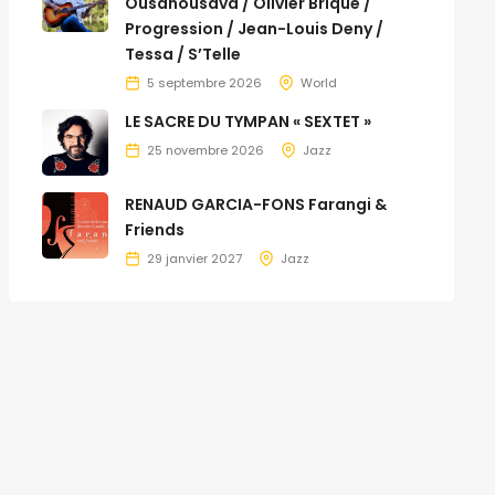
Ousanousava / Olivier Brique /
Progression / Jean-Louis Deny /
Tessa / S’Telle
5 septembre 2026
World
LE SACRE DU TYMPAN « SEXTET »
25 novembre 2026
Jazz
RENAUD GARCIA-FONS Farangi &
Friends
29 janvier 2027
Jazz