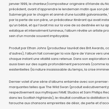
janvier 1999, le chanteur/compositeur originaire d’Irlande d
précédent, avant d’apprendre le lendemain matin que son père 
Submergé par le chagrin et animé d’une lucidité galvanisante
par la perte de son père, un prédicateur itinérant qui avait insta
qu’un bébé, et qui l’avait mis sur la voie de sa destinée en lui 
extatique et intensément lumineux, l’album révèle un artiste 
sein d’un monde souvent impitoyable.
Produit par Ethan Johns (producteur lauréat des Brit Awards, 
d’autres), l’album fait converger la voix âpre de Vance vers une 
chaque instant une vitalité sans retenue. Dans son exploration i
aussi bien sur des sujets profondément personnels (comme la 
existentielles (la nature insaisissable du temps, la crise imminent
Dernier volet d’une série d’albums entamée avec son premie
marquantes telles que The Wild Swan (produit exécutivement p
respectivement aux mythiques FAME Studios et Sam Phillips Record
dans les Scottish Highlands), le résultat constitue la distillation l
farouche aux chansons empreintes de désir, de perte et d’ac