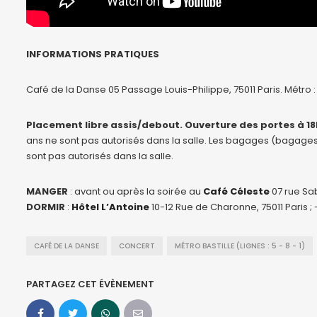
INFORMATIONS PRATIQUES
Café de la Danse 05 Passage Louis-Philippe, 75011 Paris. Métro :
Placement libre assis/debout. Ouverture des portes à 18
ans ne sont pas autorisés dans la salle. Les bagages (bagages ca
sont pas autorisés dans la salle.
MANGER
: avant ou après la soirée au
Café Céleste
07 rue Sab
DORMIR
:
Hôtel L’Antoine
10-12 Rue de Charonne, 75011 Paris ;
CAFÉ DE LA DANSE
CONCERT
MÉTRO BASTILLE (LIGNES : 5 - 8 - 1)
PARTAGEZ CET ÉVÈNEMENT