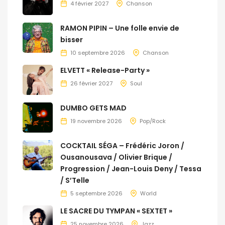
4 février 2027
Chanson
RAMON PIPIN – Une folle envie de
bisser
10 septembre 2026
Chanson
ELVETT « Release-Party »
26 février 2027
Soul
DUMBO GETS MAD
19 novembre 2026
Pop/Rock
COCKTAIL SÉGA – Frédéric Joron /
Ousanousava / Olivier Brique /
Progression / Jean-Louis Deny / Tessa
/ S’Telle
5 septembre 2026
World
LE SACRE DU TYMPAN « SEXTET »
25 novembre 2026
Jazz