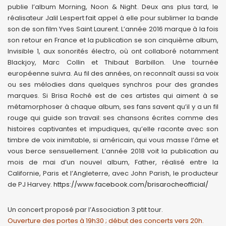
publie l’album Morning, Noon & Night. Deux ans plus tard, le
réalisateur Jalil Lespert fait appel à elle pour sublimer la bande
son de son film Yves Saint Laurent. L’année 2016 marque à la fois
son retour en France et la publication se son cinquième album,
Invisible 1, aux sonorités électro, où ont collaboré notamment
Blackjoy, Marc Collin et Thibaut Barbillon. Une tournée
européenne suivra. Au fil des années, on reconnaît aussi sa voix
ou ses mélodies dans quelques synchros pour des grandes
marques. Si Brisa Roché est de ces artistes qui aiment à se
métamorphoser à chaque album, ses fans savent qu’il y a un fil
rouge qui guide son travail: ses chansons écrites comme des
histoires captivantes et impudiques, qu’elle raconte avec son
timbre de voix inimitable, si américain, qui vous masse l’âme et
vous berce sensuellement. L’année 2018 voit la publication au
mois de mai d’un nouvel album, Father, réalisé entre la
Californie, Paris et l’Angleterre, avec John Parish, le producteur
de PJ Harvey.
https://www.facebook.com/brisarocheofficial/
Un concert proposé par l’Association 3 ptit tour.
Ouverture des portes à 19h30 ; début des concerts vers 20h.