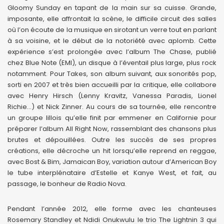
Gloomy Sunday en tapant de la main sur sa cuisse. Grande,
imposante, elle affrontait la scène, le difficile circuit des salles
où l’on écoute de la musique en sirotant un verre tout en parlant
à sa voisine, et le début de la notoriété avec aplomb. Cette
expérience s’est prolongée avec l’album The Chase, publié
chez Blue Note (EMI), un disque à l’éventail plus large, plus rock
notamment. Pour Takes, son album suivant, aux sonorités pop,
sorti en 2007 et très bien accueilli par la critique, elle collabore
avec Henry Hirsch (Lenny Kravitz, Vanessa Paradis, Lionel
Richie…) et Nick Zinner. Au cours de sa tournée, elle rencontre
un groupe lillois qu’elle finit par emmener en Californie pour
préparer l’album All Right Now, rassemblant des chansons plus
brutes et dépouillées. Outre les succès de ses propres
créations, elle décroche un hit lorsqu’elle reprend en reggae,
avec Bost & Bim, Jamaican Boy, variation autour d’American Boy
le tube interplénataire d’Estelle et Kanye West, et fait, au
passage, le bonheur de Radio Nova.
Pendant l’année 2012, elle forme avec les chanteuses
Rosemary Standley et Ndidi Onukwulu le trio The Lightnin 3 qui