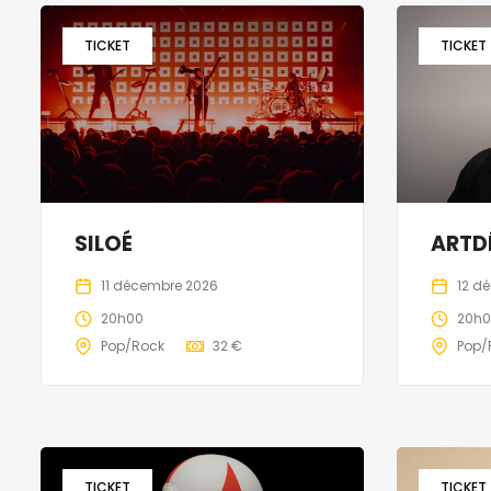
TICKET
TICKET
SILOÉ
ARTD
11 décembre 2026
12 d
20h00
20h
Pop/Rock
32 €
Pop/
TICKET
TICKET