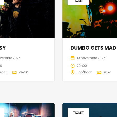
TICKET
SY
DUMBO GETS MAD
ovembre 2026
19 novembre 2026
00
20h00
Rock
23€ €
Pop/Rock
26 €
TICKET