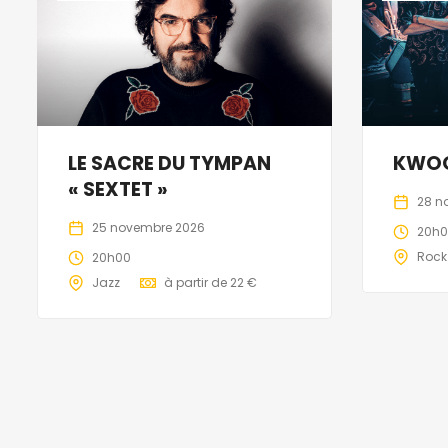
LE SACRE DU TYMPAN
KWO
« SEXTET »
28 n
25 novembre 2026
20h
Rock
20h00
Jazz
à partir de 22 €