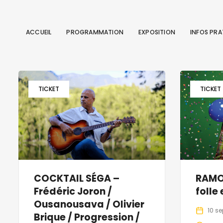
ACCUEIL
PROGRAMMATION
EXPOSITION
INFOS PRA
TICKET
TICKET
COCKTAIL SÉGA –
RAMON
Frédéric Joron /
folle
Ousanousava / Olivier
10 s
Brique / Progression /