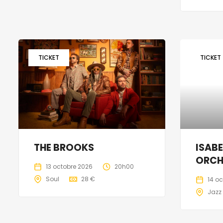
TICKET
TICKET
THE BROOKS
ISABE
ORCH
13 octobre 2026
20h00
Soul
28 €
14 o
Jazz