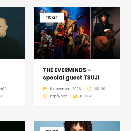
TICKET
THE EVERMINDS –
special guest TSUJI
h00
8 novembre 2026
20h00
 €
Pop/Rock
11-22 €