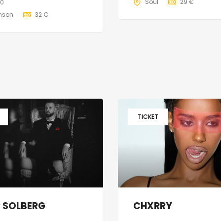
Soul
29 €
00
nson
32 €
TICKET
R SOLBERG
CHXRRY