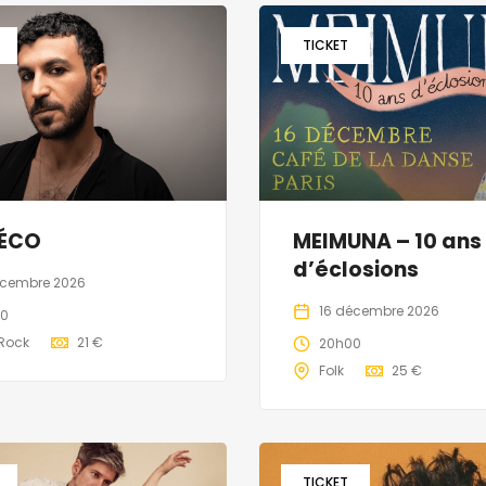
TICKET
ÉCO
MEIMUNA – 10 ans
d’éclosions
écembre 2026
16 décembre 2026
00
Rock
21 €
20h00
Folk
25 €
TICKET