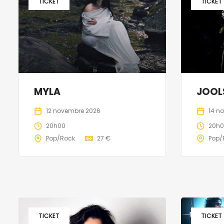
TICKET
TICKET
MYLA
JOOL
12 novembre 2026
14 n
20h00
20h
Pop/Rock
27 €
Pop/
TICKET
TICKET