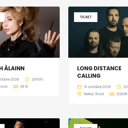
TICKET
H ÀLAINN
LONG DISTANCE
CALLING
ctobre 2026
20h00
nson
36 €
31 octobre 2026
20
Metal
Rock
31,80€