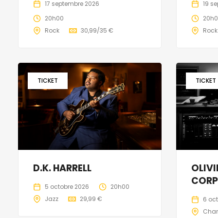
17 septembre 2026
19 s
20h00
20h
Rock
30,99/35 €
Rock
TICKET
TICKET
D.K. HARRELL
OLIVI
CORP
5 octobre 2026
20h00
Jazz
29,99 €
6 oc
Cha