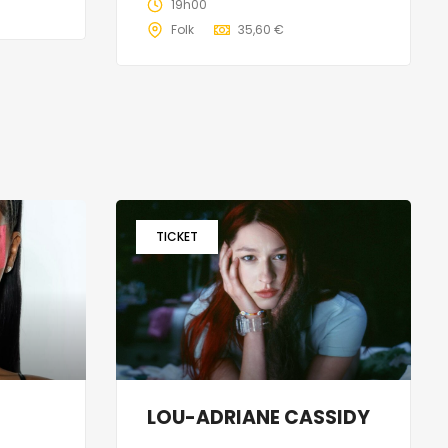
19h00
Folk
35,60 €
TICKET
LOU-ADRIANE CASSIDY