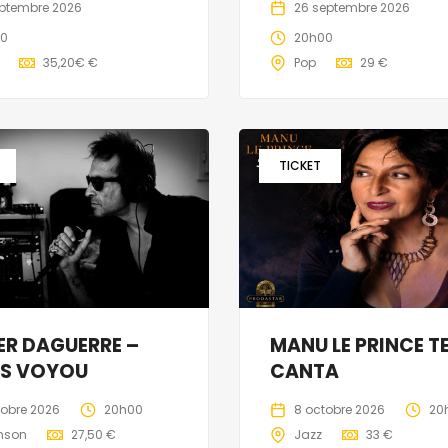
eptembre 2026
26 septembre 2026
00
20h00
35,20€ €
Pop
29 €
TICKET
ER DAGUERRE –
MANU LE PRINCE T
S VOYOU
CANTA
tobre 2026
20h00
8 octobre 2026
20
nson
27,50 €
Jazz
33 €