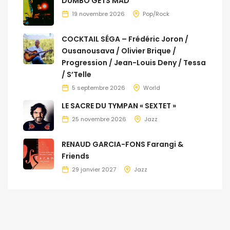
DUMBO GETS MAD
19 novembre 2026
Pop/Rock
COCKTAIL SÉGA – Frédéric Joron /
Ousanousava / Olivier Brique /
Progression / Jean-Louis Deny / Tessa
/ S’Telle
5 septembre 2026
World
LE SACRE DU TYMPAN « SEXTET »
25 novembre 2026
Jazz
RENAUD GARCIA-FONS Farangi &
Friends
29 janvier 2027
Jazz