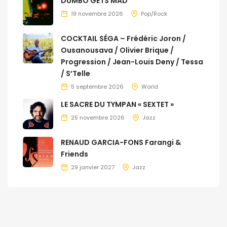
DUMBO GETS MAD
19 novembre 2026
Pop/Rock
COCKTAIL SÉGA – Frédéric Joron /
Ousanousava / Olivier Brique /
Progression / Jean-Louis Deny / Tessa
/ S’Telle
5 septembre 2026
World
LE SACRE DU TYMPAN « SEXTET »
25 novembre 2026
Jazz
RENAUD GARCIA-FONS Farangi &
Friends
29 janvier 2027
Jazz