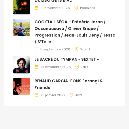
DUMBO GETS MAD
19 novembre 2026
Pop/Rock
COCKTAIL SÉGA – Frédéric Joron /
Ousanousava / Olivier Brique /
Progression / Jean-Louis Deny / Tessa
/ S’Telle
5 septembre 2026
World
LE SACRE DU TYMPAN « SEXTET »
25 novembre 2026
Jazz
RENAUD GARCIA-FONS Farangi &
Friends
29 janvier 2027
Jazz