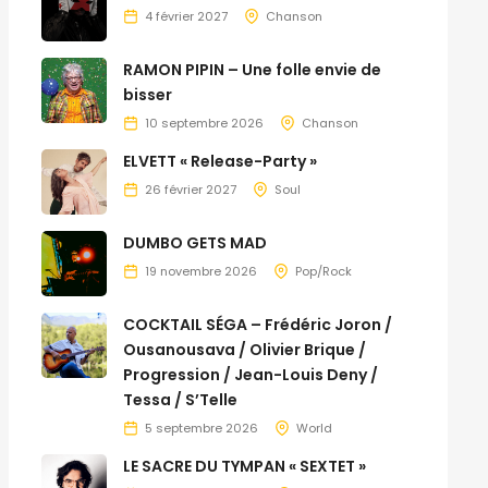
4 février 2027
Chanson
RAMON PIPIN – Une folle envie de
bisser
10 septembre 2026
Chanson
ELVETT « Release-Party »
26 février 2027
Soul
DUMBO GETS MAD
19 novembre 2026
Pop/Rock
COCKTAIL SÉGA – Frédéric Joron /
Ousanousava / Olivier Brique /
Progression / Jean-Louis Deny /
Tessa / S’Telle
5 septembre 2026
World
LE SACRE DU TYMPAN « SEXTET »