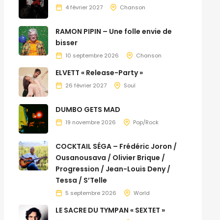
4 février 2027
Chanson
RAMON PIPIN – Une folle envie de
bisser
10 septembre 2026
Chanson
ELVETT « Release-Party »
26 février 2027
Soul
DUMBO GETS MAD
19 novembre 2026
Pop/Rock
COCKTAIL SÉGA – Frédéric Joron /
Ousanousava / Olivier Brique /
Progression / Jean-Louis Deny /
Tessa / S’Telle
5 septembre 2026
World
LE SACRE DU TYMPAN « SEXTET »