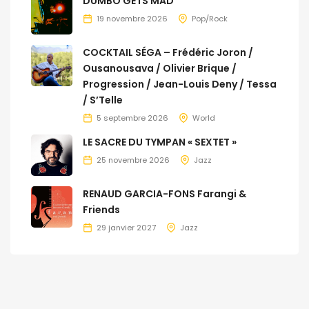
DUMBO GETS MAD
19 novembre 2026
Pop/Rock
COCKTAIL SÉGA – Frédéric Joron /
Ousanousava / Olivier Brique /
Progression / Jean-Louis Deny / Tessa
/ S’Telle
5 septembre 2026
World
LE SACRE DU TYMPAN « SEXTET »
25 novembre 2026
Jazz
RENAUD GARCIA-FONS Farangi &
Friends
29 janvier 2027
Jazz